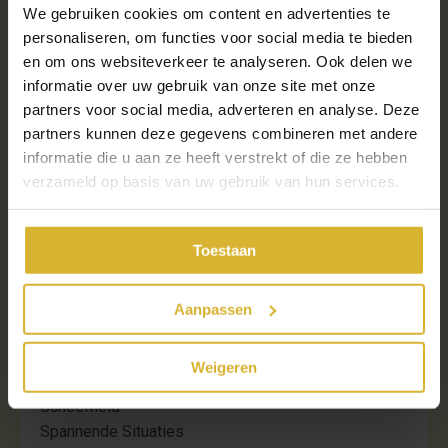
Onbalans
We gebruiken cookies om content en advertenties te
Opleiding
personaliseren, om functies voor social media te bieden
Paard
en om ons websiteverkeer te analyseren. Ook delen we
Paard Kopen
informatie over uw gebruik van onze site met onze
Paard Met Spanning
partners voor social media, adverteren en analyse. Deze
Paarden
partners kunnen deze gegevens combineren met andere
Paardeneigenaar
informatie die u aan ze heeft verstrekt of die ze hebben
verzameld op basis van uw gebruik van hun services.
Paardenliefhebber
Paardrijden
Pauze Hokje
Toestaan
Puber
Rechtrichten
Revalidatie
Aanpassen
Rijden
Ruiter
Weigeren
Scheefheden
Scheefheid
Spannende Situaties