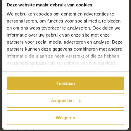
Mindset
Deze website maakt gebruik van cookies
Natural Horsemanship
We gebruiken cookies om content en advertenties te
Nieuw Paard
personaliseren, om functies voor social media te bieden
Onbalans
en om ons websiteverkeer te analyseren. Ook delen we
Opleiding
informatie over uw gebruik van onze site met onze
Paard
partners voor social media, adverteren en analyse. Deze
Paard Kopen
partners kunnen deze gegevens combineren met andere
Paard Met Spanning
informatie die u aan ze heeft verstrekt of die ze hebben
Paarden
verzameld op basis van uw gebruik van hun services.
Paardeneigenaar
Paardenliefhebber
Paardrijden
Toestaan
Pauze Hokje
Puber
Aanpassen
Rechtrichten
Revalidatie
Rijden
Weigeren
Ruiter